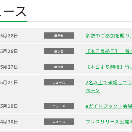
ュース
年5月28日
多数のご参加を賜り
展示会
年5月28日
【本日最終日】 皆
展示会
年5月27日
【本日より開催】皆
展示会
年5月21日
2名以上で来場して
ニュース
ペーン
年5月19日
eガイドブック・会
ニュース
年4月30日
プレスリリース公開
ニュース