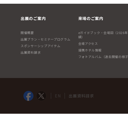
出展のご案内
来場のご案内
開催概要
eガイドブック・会場図（2026
績）
出展プラン・セミナープログラム
会場アクセス
スポンサーシップアイテム
提携ホテル情報
出展資料請求
フォトアルバム（過去開催の様
EN
出展資料請求