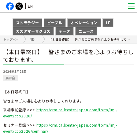
EN
ストラテジー
ピープル
オペレーション
IT
カスタマーサクセス
データ
ニュース
トップページ
NEWS
【本日最終日】 皆さまのご来場を心よりお待ちしております。
【本日最終日】 皆さまのご来場を心よりお待ちし
ております。
2026年5月28日
展示会
【本日最終日】
皆さまのご来場を心よりお待ちしております。
来場事前登録 >>>
https://crm.callcenter-japan.com/form/imj-
event/cco2026/
セミナー登録 >>>
https://crm.callcenter-japan.com/form/imj-
event/cco2026/seminar/