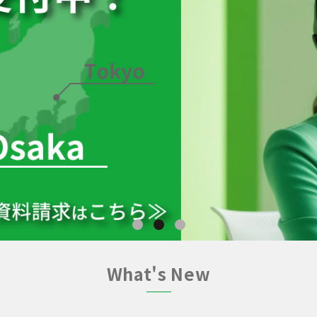
1
2
3
What's New