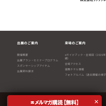
出展のご案内
来場のご案内
開催概要
eガイドブック・会場図（2026
績）
出展プラン・セミナープログラム
会場アクセス
スポンサーシップアイテム
提携ホテル情報
出展資料請求
フォトアルバム（過去開催の様