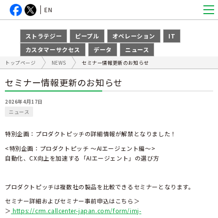
EN
ストラテジー
ピープル
オペレーション
IT
カスタマーサクセス
データ
ニュース
トップページ
NEWS
セミナー情報更新のお知らせ
セミナー情報更新のお知らせ
2026年4月17日
ニュース
特別企画：プロダクトピッチの詳細情報が解禁となりました！
<特別企画：プロダクトピッチ ～AIエージェント編～>
自動化、CX向上を加速する「AIエージェント」の選び方
プロダクトピッチは複数社の製品を比較できるセミナーとなります。
セミナー詳細およびセミナー事前申込はこちら＞
＞
https://crm.callcenter-japan.com/form/imj-