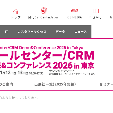
トップ
月刊CallCenterJapan
CS MEDIA
ITさがし
セ
IT
カスタマーサクセス
データ
ニュース
のご案内
出展社一覧(2025年実績）
セミナー
心よりお待ちしております。