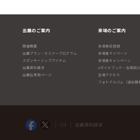
出展のご案内
来場のご案内
開催概要
来場事前登録
出展プラン・セミナープログラム
来場者マイページ
スポンサーシップアイテム
来場者キャンペーン
出展資料請求
eガイドブック・会場図(2
出展社専用ページ
会場アクセス
フォトアルバム（過去開
EN
出展資料請求