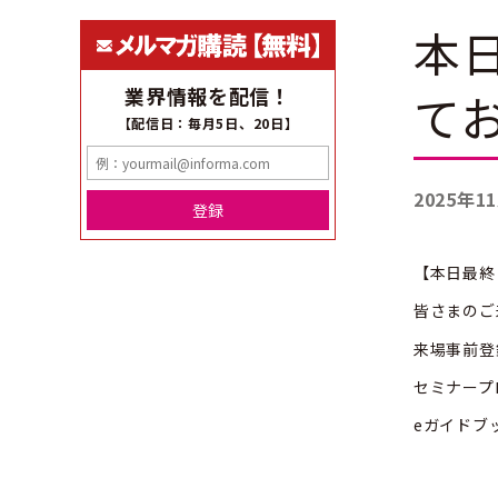
本
業界情報を配信！
て
【配信日：毎月5日、20日】
2025年1
登録
【本日最
皆さまのご
来場事前登録
セミナープ
eガイドブッ