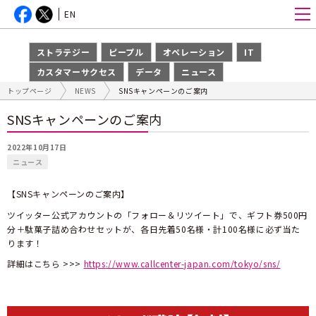
EN
ストラテジー
ピープル
オペレーション
IT
カスタマーサクセス
データ
ニュース
トップページ
NEWS
SNSキャンペーンのご案内
SNSキャンペーンのご案内
2022年10月17日
ニュース
【SNSキャンペーンのご案内】
ツイッター公式アカウントの「フォロー＆リツイート」で、ギフト券500円
分＋駄菓子詰め合わせセットが、各日先着50名様・計100名様に必ず当た
ります！
詳細はこちら >>>
https://www.callcenter-japan.com/tokyo/sns/