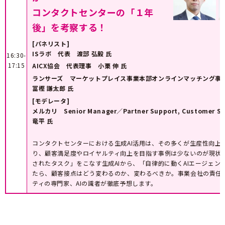
コンタクトセンターの「１年
後」を考察する！
[パネリスト]
ISラボ 代表 渡部 弘毅 氏
16:30-
17:15
AICX協会 代表理事 小栗 伸 氏
ランサーズ マーケットプレイス事業本部オンラインマッチング
冨樫 謙太郎 氏
[モデレータ]
メルカリ Senior Manager／Partner Support, Customer S
竜平 氏
コンタクトセンターにおける生成AI活用は、その多くが生産性向上
り、顧客満足度やロイヤルティ向上を目指す事例は少ないのが現状
されたタスク」をこなす生成AIから、「自律的に動くAIエージェン
たら、顧客接点はどう変わるのか、変わるべきか。事業会社の責任
ティの専門家、AIの識者が徹底予想します。