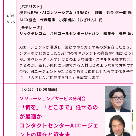
[パネリスト]
次世代RPA・AIコンソーシアム（NRAC） 理事 砂金 信一郎 氏
14:35-
AICX協会 代表理事 小澤 健祐（おざけん）氏
15:25
[モデレータ]
リックテレコム 月刊コールセンタージャパン 編集長 矢島 竜児
AIエージェントが浸透し、業務のやり方そのものが変容したとき、
ンターをはじめとしたCS部門のマネジメントの意識や行動がどう変
か。オペレータ（人間）はどのような個性・スキルを発揮すれば、
きるのか。新しい時代に活躍できる人材はどのような育て方をすれ
今後、AIエージェントがたどるであろう進化ともたらす変化を予見
に、「人間とAIが共存する社会」を展望します。
【K-05】 (E-00 録画)
ソリューション／サービス分科会
「何を」「どこまで」任せるの
が最適か
コンタクトセンターAIエージェ
ントの現在と近未来