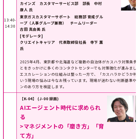
カインズ カスタマーサービス部 部長 中村
康人 氏
東京ガスカスタマーサポート 総務部 育成グル
13:40-
ープ（人事グループ兼務） チームリーダー
14:30
古田 真由美 氏
[モデレータ]
クリエイトキャリア 代表取締役社長 寺下 薫
氏
2025年4月、東京都や北海道など複数の自治体がカスハラ対策条例
とをきっかけに多くのコンタクトセンターでも対策強化が進みまし
エスカレーションの仕組みは整った一方で、「カスハラかどうか判
いう現場の悩みは今なお残っています。現場が迷わない判断基準や
ンのあり方を検証します。
【K-04】 (J-00 録画)
AIエージェント時代に求められ
る
>マネジメントの「磨き方」「育
て方」