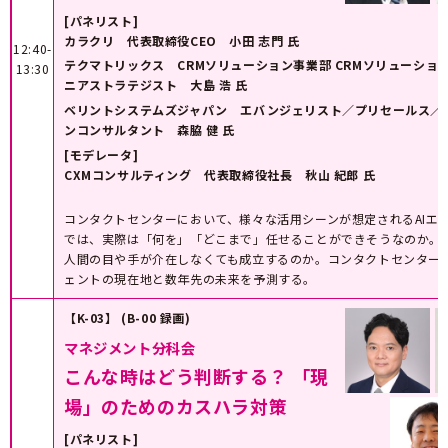
[パネリスト]
カラクリ 代表取締役CEO 小田 志門 氏
12:40-
テクマトリックス CRMソリューション事業部 CRMソリューショ
13:30
ニアストラテジスト 大島 浩 氏
ベリントシステムズジャパン エバンジェリスト／プリセールス／
ンコンサルタント 森脇 健 氏
[モデレータ]
CXMコンサルティング 代表取締役社長 秋山 紀郎 氏
コンタクトセンターにおいて、様々な活用シーンが想定されるAIエ
では、実際は「何を」「どこまで」任せることができそうなのか。
人間の目や手が介在しなくても成立するのか。コンタクトセンター向
ェントの現在地と数年先の未来を予測する。
【K-03】 (B-00 録画)
マネジメント分科会
こんな時はどう判断する？ 「現
場」のためのカスハラ対策
[パネリスト]