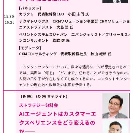
[パネリスト]
カラクリ 代表取締役CEO 小田 志門 氏
15:30-
テクマトリックス CRMソリューション事業部 CRMソリューショ
16:20
ニアストラテジスト 大島 浩 氏
ベリントシステムズジャパン エバンジェリスト／プリセールス／
ンコンサルタント 森脇 健 氏
[モデレータ]
CXMコンサルティング 代表取締役社長 秋山 紀郎 氏
コンタクトセンターにおいて、様々な活用シーンが想定されるAIエ
では、実際は「何を」「どこまで」任せることができそうなのか。
人間の目や手が介在しなくても成立するのか。コンタクトセンター向
ェントの現在地と数年先の未来を予測する。
【K-06】 (C-06 サテライト)
ストラテジー分科会
AIエージェントはカスタマーエ
クスペリエンスをどう変えるの
か――