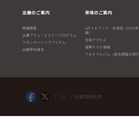
出展のご案内
来場のご案内
開催概要
eガイドブック・会場図（2026
績）
出展プラン・セミナープログラム
会場アクセス
スポンサーシップアイテム
提携ホテル情報
出展資料請求
フォトアルバム（過去開催の様
EN
出展資料請求