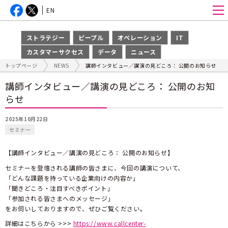
EN
ストラテジー
ピープル
オペレーション
IT
カスタマーサクセス
データ
ニュース
トップページ
NEWS
講師インタビュー／講演の見どころ： 公開のお知らせ
講師インタビュー／講演の見どころ： 公開のお知
らせ
2025年10月22日
セミナー
【講師インタビュー／講演の見どころ： 公開のお知らせ】
セミナーを登壇される講師の皆さまに、今回の講演について、
「どんな課題を持っている企業向けの内容か」
「聞きどころ・注目すべきポイント」
「参加される皆さまへのメッセージ」
をお伺いしておりますので、ぜひご覧ください。
詳細はこちらから >>>
https://www.callcenter-