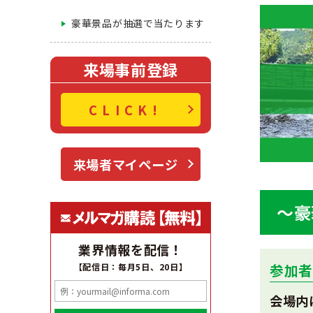
豪華景品が抽選で当たります
来場事前登録
CLICK!
来場者マイページ
～豪
業界情報を配信！
参加
【配信日：毎月5日、20日】
会場内