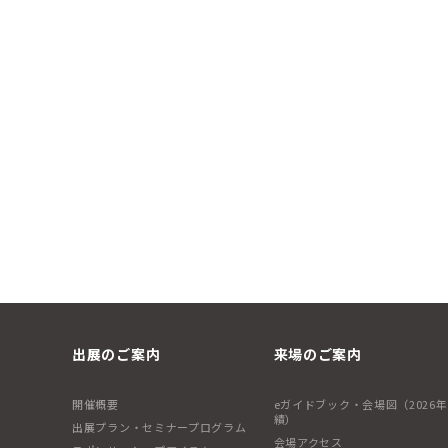
出展のご案内
来場のご案内
開催概要
eガイドブック・会場図（2026
績）
出展プラン・セミナープログラム
会場アクセス